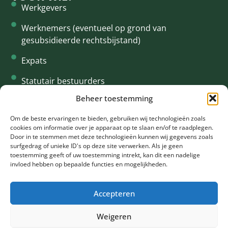
Werkgevers
Werknemers (eventueel op grond van
gesubsidieerde rechtsbijstand)
Expats
Statutair bestuurders
Beheer toestemming
Interim
CONTACT
Om de beste ervaringen te bieden, gebruiken wij technologieën zoals
cookies om informatie over je apparaat op te slaan en/of te raadplegen.
+31 61 94 34 615
Door in te stemmen met deze technologieën kunnen wij gegevens zoals
surfgedrag of unieke ID's op deze site verwerken. Als je geen
info@oklegal.nl
toestemming geeft of uw toestemming intrekt, kan dit een nadelige
invloed hebben op bepaalde functies en mogelijkheden.
Rooseveltlaan 2 - 4 1078 NH Amsterdam
Accepteren
Weigeren
©2024 Ok Legal •
Privacy policy
& Cookie policy •