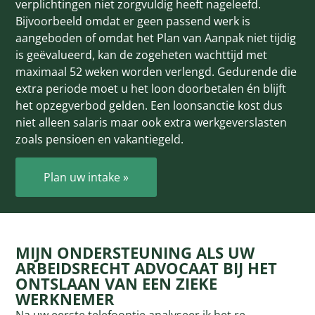
verplichtingen niet zorgvuldig heeft nageleefd.
Bijvoorbeeld omdat er geen passend werk is
aangeboden of omdat het Plan van Aanpak niet tijdig
is geëvalueerd, kan de zogeheten wachttijd met
maximaal 52 weken worden verlengd. Gedurende die
extra periode moet u het loon door­betalen én blijft
het opzeg­verbod gelden. Een loonsanctie kost dus
niet alleen salaris maar ook extra werkgevers­lasten
zoals pensioen en vakantiegeld.
Plan uw intake »
MIJN ONDERSTEUNING ALS UW
ARBEIDSRECHT ADVOCAAT BIJ HET
ONTSLAAN VAN EEN ZIEKE
WERKNEMER
Na uw eerste telefoontje analyseer ik het re-