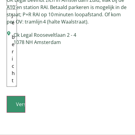
OK Legal bevindt zich in Amsterdam Zuid, vlak bij de
A10 en station RAI.
Betaald parkeren is mogelijk in de
Bericht
(Vereist)
straat; P+R RAI op 10 minuten loopafstand. Of kom
per OV: tramlijn 4 (halte Waalstraat).
Ok Legal Rooseveltlaan 2 - 4
1078 NH Amsterdam