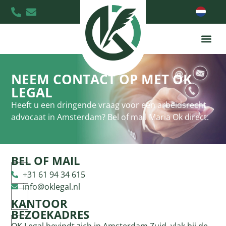
NEEM CONTACT OP MET OK
LEGAL
Heeft u een dringende vraag voor een arbeidsrecht
advocaat in Amsterdam? Bel of mail Maria Ok direct.
BEL OF MAIL
Naam
(Vereist)
+31 61 94 34 615
info@oklegal.nl
E-
mailadres
(Vereist)
KANTOOR
BEZOEKADRES
Telefoon