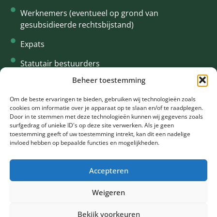
Werknemers (eventueel op grond van
gesubsidieerde rechtsbijstand)
Expats
Statutair bestuurders
Beheer toestemming
Interim
CONTACT
Om de beste ervaringen te bieden, gebruiken wij technologieën zoals
cookies om informatie over je apparaat op te slaan en/of te raadplegen.
+31 61 94 34 615
Door in te stemmen met deze technologieën kunnen wij gegevens zoals
surfgedrag of unieke ID's op deze site verwerken. Als je geen
info@oklegal.nl
toestemming geeft of uw toestemming intrekt, kan dit een nadelige
invloed hebben op bepaalde functies en mogelijkheden.
Rooseveltlaan 2 - 4 1078 NH Amsterdam
Accepteren
Weigeren
©2024 Ok Legal •
Privacy policy
& Cookie policy •
Sitemap
Bekijk voorkeuren