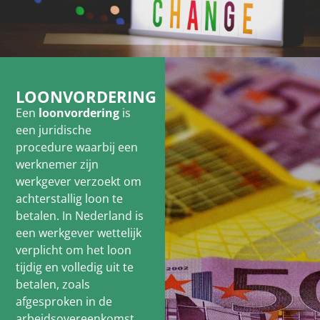
LOONVORDERING
Een
loonvordering
is
een juridische
procedure waarbij een
werknemer zijn
werkgever verzoekt om
achterstallig loon te
betalen. In Nederland is
een werkgever wettelijk
verplicht om het loon
tijdig en volledig uit te
betalen, zoals
afgesproken in de
arbeidsovereenkomst.