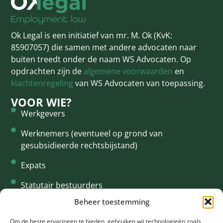
Ok Legal is een initiatief van mr. M. Ok (KvK:
85907057) die samen met andere advocaten naar
buiten treedt onder de naam WS Advocaten. Op
opdrachten zijn de
algemene voorwaarden
en
klachtenregeling
van WS Advocaten van toepassing.
VOOR WIE?
Werkgevers
Werknemers (eventueel op grond van
gesubsidieerde rechtsbijstand)
Expats
Statutair bestuurders
Beheer toestemming
Interim
CONTACT
Om de beste ervaringen te bieden, gebruiken wij technologieën zoals