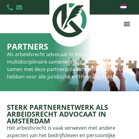
PARTNERS
Als arbeidsrecht advocaat in Amsterdam geloof ik in
multidisciplinaire samenwerking. Daarom werk ik
samen met deze partners, zodat cliënten één loket
hebben voor álle juridische en HR‑vraagstukken.
STERK PARTNERNETWERK ALS
ARBEIDSRECHT ADVOCAAT IN
AMSTERDAM
Het arbeidsrecht is vaak verweven met andere
aspecten van het bedrijfsleven en persoonlijke