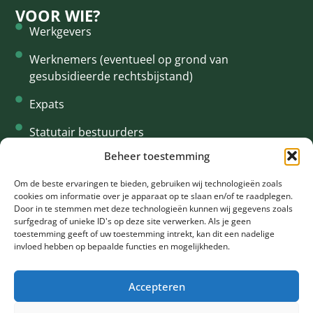
VOOR WIE?
Werkgevers
Werknemers (eventueel op grond van
gesubsidieerde rechtsbijstand)
Expats
Statutair bestuurders
Beheer toestemming
Interim
CONTACT
Om de beste ervaringen te bieden, gebruiken wij technologieën zoals
cookies om informatie over je apparaat op te slaan en/of te raadplegen.
+31 61 94 34 615
Door in te stemmen met deze technologieën kunnen wij gegevens zoals
surfgedrag of unieke ID's op deze site verwerken. Als je geen
info@oklegal.nl
toestemming geeft of uw toestemming intrekt, kan dit een nadelige
invloed hebben op bepaalde functies en mogelijkheden.
Rooseveltlaan 2 - 4 1078 NH Amsterdam
Accepteren