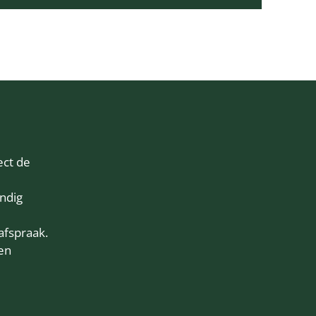
ect de
ndig
afspraak.
en