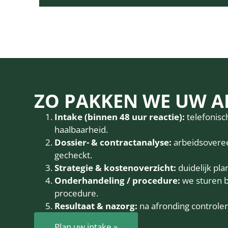
ZO PAKKEN WE UW A
Intake (binnen 48 uur reactie):
telefonisc
haalbaarheid.
Dossier- & contractanalyse:
arbeidsovere
gecheckt.
Strategie & kostenoverzicht:
duidelijk pl
Onderhandeling / procedure:
we sturen b
procedure.
Resultaat & nazorg:
na afronding controler
Plan uw intake »