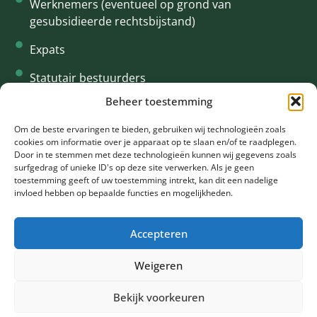
Werknemers (eventueel op grond van
gesubsidieerde rechtsbijstand)
Expats
Statutair bestuurders
Beheer toestemming
Interim
CONTACT
Om de beste ervaringen te bieden, gebruiken wij technologieën zoals
cookies om informatie over je apparaat op te slaan en/of te raadplegen.
+31 61 94 34 615
Door in te stemmen met deze technologieën kunnen wij gegevens zoals
surfgedrag of unieke ID's op deze site verwerken. Als je geen
info@oklegal.nl
toestemming geeft of uw toestemming intrekt, kan dit een nadelige
invloed hebben op bepaalde functies en mogelijkheden.
Rooseveltlaan 2 - 4 1078 NH Amsterdam
Accepteren
Weigeren
©2024 Ok Legal •
Privacy policy
& Cookie policy •
Sitemap
Bekijk voorkeuren
Duurzaam ontwikkeld door
Go2People
| Branding