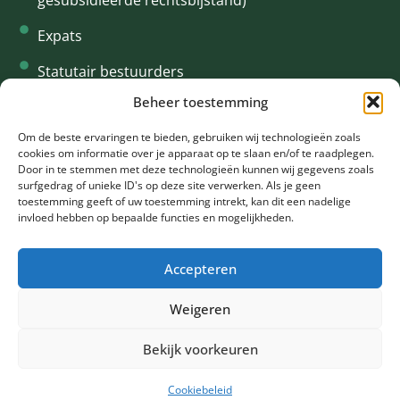
gesubsidieerde rechtsbijstand)
Expats
Statutair bestuurders
Beheer toestemming
Interim
CONTACT
Om de beste ervaringen te bieden, gebruiken wij technologieën zoals
cookies om informatie over je apparaat op te slaan en/of te raadplegen.
+31 61 94 34 615
Door in te stemmen met deze technologieën kunnen wij gegevens zoals
surfgedrag of unieke ID's op deze site verwerken. Als je geen
info@oklegal.nl
toestemming geeft of uw toestemming intrekt, kan dit een nadelige
invloed hebben op bepaalde functies en mogelijkheden.
Rooseveltlaan 2 - 4 1078 NH Amsterdam
Accepteren
Weigeren
©2024 Ok Legal •
Privacy policy
& Cookie policy •
Sitemap
Bekijk voorkeuren
Duurzaam ontwikkeld door
Go2People
| Branding
& webdesign door
Identimo
Cookiebeleid