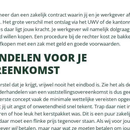
meer dan een zakelijk contract waarin jij en je werkgever 
 Het grote verschil met ontslag via het UWV of de kantonr
daar ligt jouw kracht. Je werkgever wil namelijk dolgraag d
 willen kopen. Een procedure bij de rechter kost ze bak
ze afkopen met een zak met geld en goede voorwaarden.
NDELEN VOOR JE
REENKOMST
stel dat je krijgt, vrijwel nooit het eindbod is. Zie het als d
 onderhandelen van een vaststellingsovereenkomst is dus ge
 eerste concept vaak de minimale wettelijke vereisten op
jij uit angst of onwetendheid snel tekent. Trap daar niet i
ren of hoe leuk het kerstpakket was. Dit is een puur zakeli
 daar moet een flinke prijs tegenover staan. Als wij voor jo
gever
wil
betalen, maar naar wat ze
moeten
betalen om jou