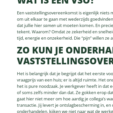
WAT IS EEN VSO?
Een vaststellingsovereenkomst is eigenlijk niets 
om uit elkaar te gaan met wederzijds goedvinden.
dat jullie hier
samen
uit moeten komen. En precies 
tekent. Waarom? Omdat ze zekerheid en snelheid
tijd, energie en onzekerheid. Die “pijn” willen 
ZO KUN JE ONDERHA
VASTSTELLINGSOVE
Het is belangrijk dat je begrijpt dat het eerste voor
vraagprijs van een huis; er is altijd ruimte. Het
het is pure noodzaak. Je werkgever heeft in dat
of soms zelfs minder dan dat. Ze gokken erop dat 
gaat hier niet meer om hoe aardig je collega’s wa
transactie. Jij levert je ontslagbescherming in, en
onderhandelen, kijken we niet naar wat de werk