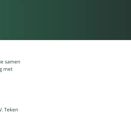
llie samen
ag met
V. Teken