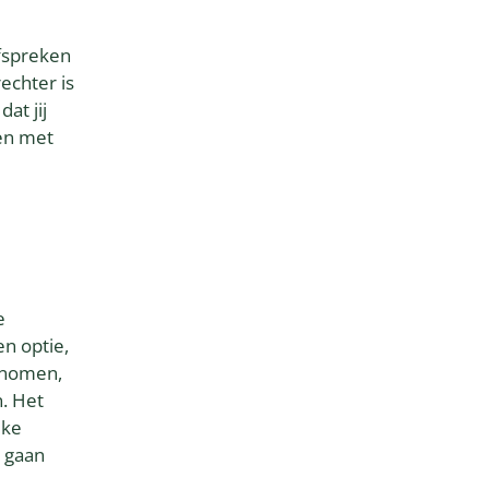
afspreken
echter is
at jij
ken met
e
en optie,
genomen,
n. Het
jke
u gaan